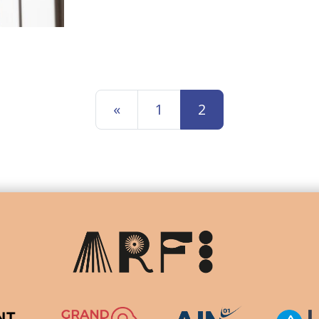
«
1
2